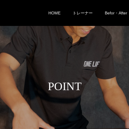
HOME
トレーナー
Befor・After
P
O
I
N
T